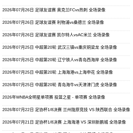
2026年07月26日 足球友谊赛 奥克兰FCvs热刺 全场录像
2026年07月26日 足球友谊赛 利物浦vs桑德兰 全场录像
2026年07月26日 足球友谊赛 凯尔特人vsAC米兰 全场录像
2026年07月25日 中超第20轮 武汉三镇vs重庆铜梁龙 全场录像
2026年07月25日 中超第20轮 辽宁铁人vs青岛西海岸 全场录像
2026年07月25日 中超第20轮 上海海港vs上海申花 全场录像
2026年07月25日 中超第20轮 青岛海牛vs天津津门虎 全场录像
2026年WNBA全明星单项赛 投篮之星 - 单项赛 全场录像
2026年07月22日 足协杯1/8决赛 兰州陇原竞技 VS 陕西联合 全场录像
2026年07月21日 足协杯1/8决赛 上海海港 VS 深圳新鹏城 全场录像