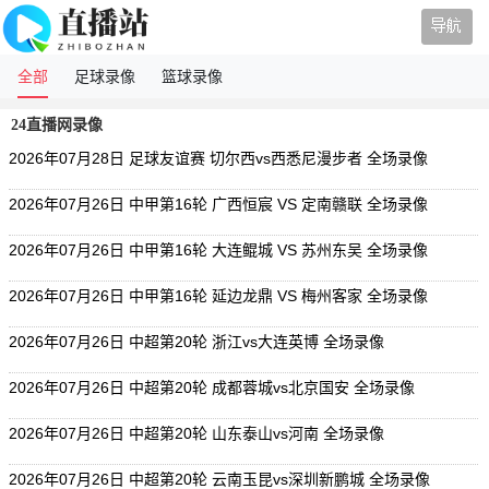
24直播网
全部
足球录像
篮球录像
24直播网录像
2026年07月28日 足球友谊赛 切尔西vs西悉尼漫步者 全场录像
2026年07月26日 中甲第16轮 广西恒宸 VS 定南赣联 全场录像
2026年07月26日 中甲第16轮 大连鲲城 VS 苏州东吴 全场录像
2026年07月26日 中甲第16轮 延边龙鼎 VS 梅州客家 全场录像
2026年07月26日 中超第20轮 浙江vs大连英博 全场录像
2026年07月26日 中超第20轮 成都蓉城vs北京国安 全场录像
2026年07月26日 中超第20轮 山东泰山vs河南 全场录像
2026年07月26日 中超第20轮 云南玉昆vs深圳新鹏城 全场录像