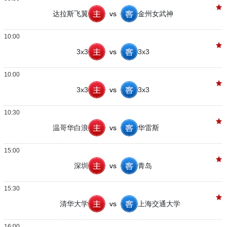
达拉斯飞翼
vs
金州女武神
10:00
3x3
vs
3x3
10:00
3x3
vs
3x3
10:30
温哥华白浪
vs
华雷斯
15:00
深圳
vs
青岛
15:30
清华大学
vs
上海交通大学
16:00